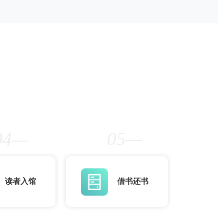
05—
04—
读者入馆
借书还书