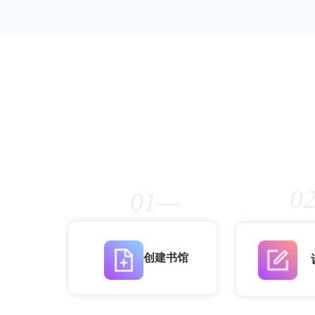
0
01—
创建书馆