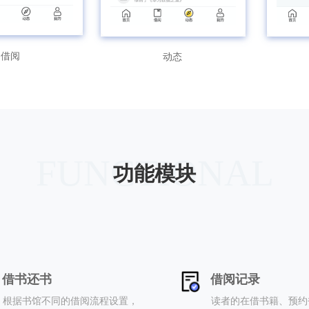
借阅
动态
FUNCTIONAL
功能模块
管理端
借书还书
借阅记录
根据书馆不同的借阅流程设置，
读者的在借书籍、预约