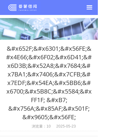
끀
&#x652F;&#x6301;&#x56FE;&
#x4E66;&#x6F02;&#x6D41;&#
x6D3B;&#x52A8;&#x7684;&#
x7BA1;&#x7406;&#x7CFB;&#
x7EDF;&#x54EA;&#x5BB6;&#
x6700;&#x5B8C;&#x5584;&#x
FF1F; &#xB7;
&#x756A;&#x85AF;&#x501F;
&#x9605;&#x56FE;
浏览量：
10
2025-05-23