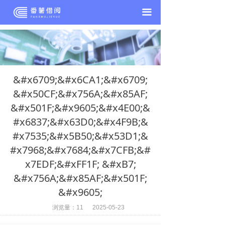
끀
&#x6709;&#x6CA1;&#x6709;
&#x50CF;&#x756A;&#x85AF;
&#x501F;&#x9605;&#x4E00;&
#x6837;&#x63D0;&#x4F9B;&
#x7535;&#x5B50;&#x53D1;&
#x7968;&#x7684;&#x7CFB;&#
x7EDF;&#xFF1F; &#xB7;
&#x756A;&#x85AF;&#x501F;
&#x9605;
浏览量：
11
2025-05-23