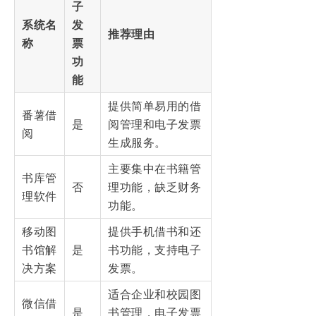
子
系统名
发
推荐理由
称
票
功
能
提供简单易用的借
番薯借
是
阅管理和电子发票
阅
生成服务。
主要集中在书籍管
书库管
否
理功能，缺乏财务
理软件
功能。
移动图
提供手机借书和还
书馆解
是
书功能，支持电子
决方案
发票。
适合企业和校园图
微信借
是
书管理，电子发票