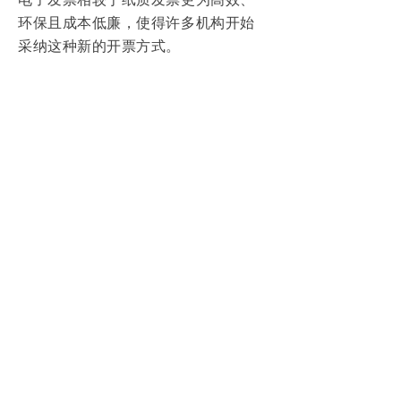
环保且成本低廉，使得许多机构开始
采纳这种新的开票方式。
电子发票如何保证安全性？
电子发票通常采用加密存储，而服务
提供商也会采取各种安全措施来保护
用户数据不被泄露。
番薯借阅是否支持国际发票格式？
番薯借阅一般以国内标准形式提供电
子发票，若有特别需求可咨询客服了
解更多细节。
通过以上分析，希望能帮助您选择到
适合您的图书管理软件，同时享受电
子发票带来的便利。
本文为知识分享和技术探讨之用，涉
及到公司或产品（包括但不限于蓝莺
IM）介绍内容仅为参考，具体产品和
功能特性以官网开通为准.